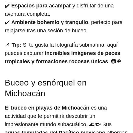
✔️
Espacios para acampar
y disfrutar de una
aventura completa.
✔️
Ambiente bohemio y tranquilo
, perfecto para
relajarse tras una sesión de buceo.
📌
Tip:
Si te gusta la fotografía submarina, aquí
puedes capturar
increíbles imágenes de peces
tropicales y formaciones rocosas únicas
. 📷🐠
Buceo y esnórquel en
Michoacán
El
buceo en playas de Michoacán
es una
actividad que te permitirá descubrir un
impresionante mundo subacuático. 🌊🐟 Sus
aguas templadas del Pacífico mexicano
albergan