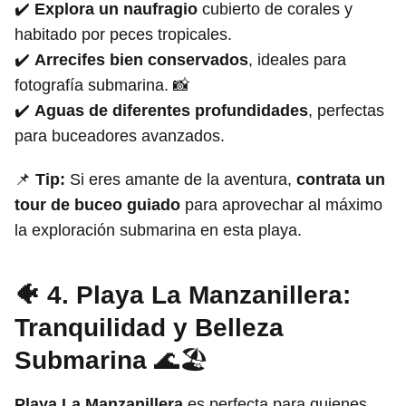
✔️
Explora un naufragio
cubierto de corales y
habitado por peces tropicales.
✔️
Arrecifes bien conservados
, ideales para
fotografía submarina. 📸
✔️
Aguas de diferentes profundidades
, perfectas
para buceadores avanzados.
📌
Tip:
Si eres amante de la aventura,
contrata un
tour de buceo guiado
para aprovechar al máximo
la exploración submarina en esta playa.
🐠 4. Playa La Manzanillera:
Tranquilidad y Belleza
Submarina
🌊🏖️
Playa La Manzanillera
es perfecta para quienes