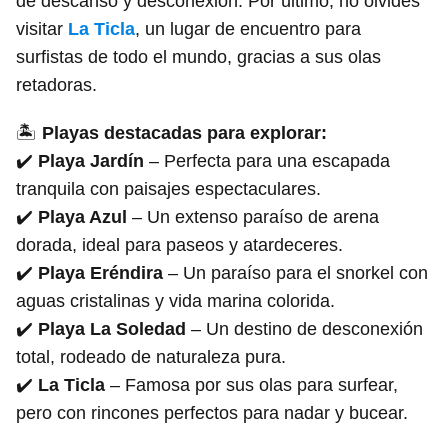
de descanso y desconexión. Por último, no olvides
visitar
La Ticla
, un lugar de encuentro para
surfistas de todo el mundo, gracias a sus olas
retadoras.
🏝️
Playas destacadas para explorar:
✔️
Playa Jardín
– Perfecta para una escapada
tranquila con paisajes espectaculares.
✔️
Playa Azul
– Un extenso paraíso de arena
dorada, ideal para paseos y atardeceres.
✔️
Playa Eréndira
– Un paraíso para el snorkel con
aguas cristalinas y vida marina colorida.
✔️
Playa La Soledad
– Un destino de desconexión
total, rodeado de naturaleza pura.
✔️
La Ticla
– Famosa por sus olas para surfear,
pero con rincones perfectos para nadar y bucear.