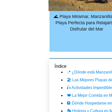
🌊 Playa Miramar, Manzanillo
Playa Perfecta para Relajart
Disfrutar del Mar
Índice
📍 ¿Dónde está Manzanill
🏖️ Las Mejores Playas d
🎣 Actividades Imperdibl
🍽️ La Mejor Comida en M
🏨 Dónde Hospedarse en
🎭 Historia y Cultura en 