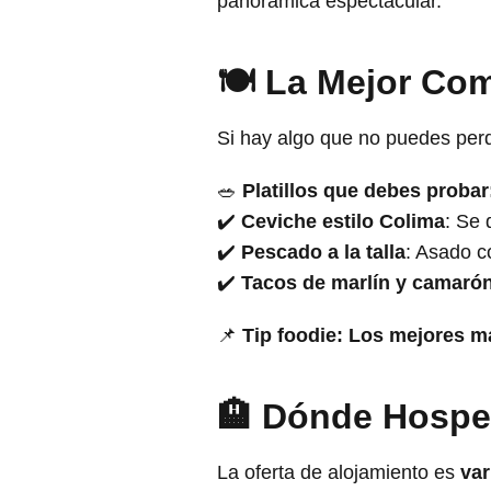
panorámica espectacular.
🍽️ La Mejor Co
Si hay algo que no puedes per
🥗
Platillos que debes probar
✔️
Ceviche estilo Colima
: Se 
✔️
Pescado a la talla
: Asado c
✔️
Tacos de marlín y camaró
📌
Tip foodie:
Los mejores ma
🏨 Dónde Hospe
La oferta de alojamiento es
var