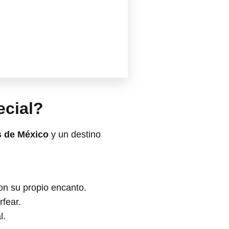
ecial?
s de México
y un destino
on su propio encanto.
rfear.
l.