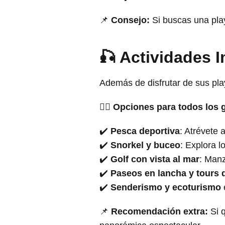
📌
Consejo:
Si buscas una pla
🎣 Actividades 
Además de disfrutar de sus pl
🏄‍♂️
Opciones para todos los 
✔️
Pesca deportiva
: Atrévete 
✔️
Snorkel y buceo
: Explora l
✔️
Golf con vista al mar
: Manz
✔️
Paseos en lancha y tours 
✔️
Senderismo y ecoturismo
📌
Recomendación extra:
Si q