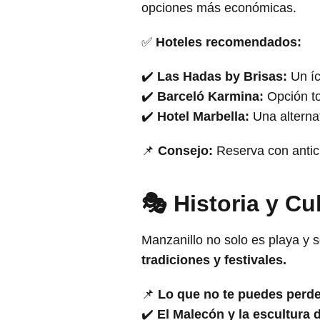
opciones más económicas.
✅
Hoteles recomendados:
✔️
Las Hadas by Brisas:
Un íc
✔️
Barceló Karmina:
Opción to
✔️
Hotel Marbella:
Una alternat
📌
Consejo:
Reserva con antici
🎭 Historia y Cu
Manzanillo no solo es playa y s
tradiciones y festivales.
📌
Lo que no te puedes perde
✔️
El Malecón y la escultura 