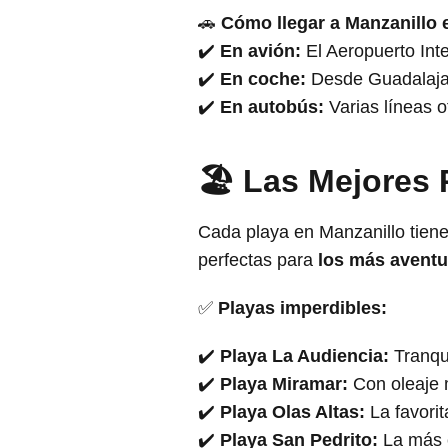
🚗
Cómo llegar a Manzanillo 
✔️
En avión:
El Aeropuerto Inte
✔️
En coche:
Desde Guadalajar
✔️
En autobús:
Varias líneas o
🏖️ Las Mejores
Cada playa en Manzanillo tien
perfectas para
los más aventu
✅
Playas imperdibles:
✔️
Playa La Audiencia:
Tranqui
✔️
Playa Miramar:
Con oleaje m
✔️
Playa Olas Altas:
La favorit
✔️
Playa San Pedrito:
La más c