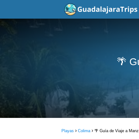
🌴 G
Playas
Colima
🌴 Guía de Viaje a Manz