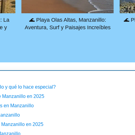
: La
🌊 Playa Olas Altas, Manzanillo:
🌊 P
e y
Aventura, Surf y Paisajes Increíbles
o y qué lo hace especial?
e Manzanillo en 2025
es en Manzanillo
anzanillo
 Manzanillo en 2025
Manzanillo